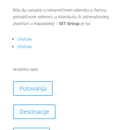
Bilo da sanjate o romantičnom vikendu u Parizu,
porodičnom odmoru u Istanbulu ili adrenalinskoj
avanturi u Kapadokiji –
SET Group
je tu!
Follow
Follow
Nudimo vam
Putovanja
Destinacije